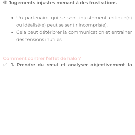
🛑
Jugements injustes menant à des frustrations
Un partenaire qui se sent injustement critiqué(e)
ou idéalisé(e) peut se sentir incompris(e).
Cela peut détériorer la communication et entraîner
des tensions inutiles.
Comment contrer l’effet de halo ?
✅
1. Prendre du recul et analyser objectivement la
relation
Notez sur une feuille
les qualités et défauts de
votre partenaire
, en essayant d’être le plus neutre
possible.
Posez-vous la question :
Est-ce que mon opinion
est basée sur des faits concrets ou sur une
impression générale ?