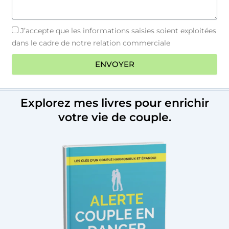
a
J’accepte que les informations saisies soient exploitées
c
dans le cadre de notre relation commerciale
c
e
ENVOYER
p
t
a
t
Explorez mes livres pour enrichir
i
votre vie de couple.
o
n