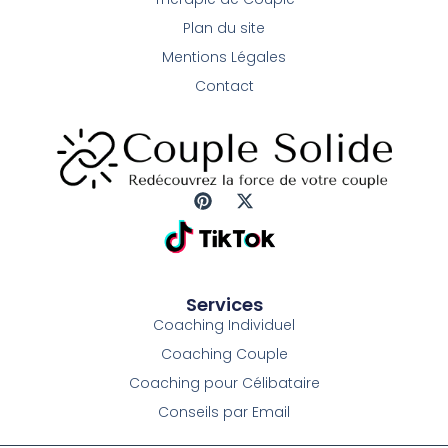
Plan du site
Mentions Légales
Contact
P
X
i
-
n
t
t
w
e
i
r
t
Services
e
t
Coaching Individuel
s
e
t
r
Coaching Couple
Coaching pour Célibataire
Conseils par Email