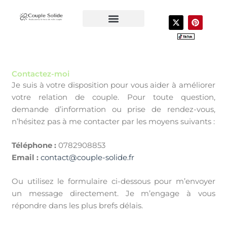
Aller
au
X
P
-
i
contenu
t
n
CONTACTEZ-NOUS
VOTRE COACH
LIVRES POUR COUPLE
w
t
i
e
t
r
t
e
e
s
Contactez-moi
r
t
Je suis à votre disposition pour vous aider à améliorer
votre relation de couple. Pour toute question,
demande d’information ou prise de rendez-vous,
n’hésitez pas à me contacter par les moyens suivants :
Téléphone :
0782908853
Email :
contact@couple-solide.fr
Ou utilisez le formulaire ci-dessous pour m’envoyer
un message directement. Je m’engage à vous
répondre dans les plus brefs délais.