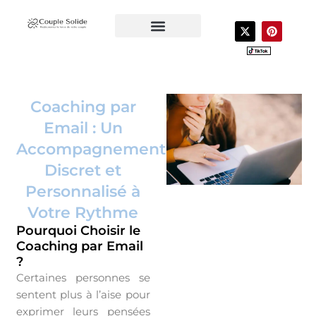
Aller
au
X
P
-
i
contenu
t
n
CONTACTEZ-NOUS
VOTRE COACH
LIVRES POUR COUPLE
w
t
i
e
t
r
t
e
e
s
Coaching par
r
t
Email : Un
Accompagnement
Discret et
Personnalisé à
Votre Rythme
Pourquoi Choisir le
Coaching par Email
?
Certaines personnes se
sentent plus à l’aise pour
exprimer leurs pensées