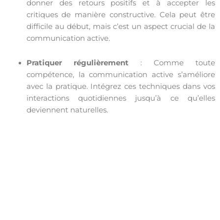
donner des retours positifs et à accepter les
critiques de manière constructive. Cela peut être
difficile au début, mais c’est un aspect crucial de la
communication active.
Pratiquer régulièrement
: Comme toute
compétence, la communication active s’améliore
avec la pratique. Intégrez ces techniques dans vos
interactions quotidiennes jusqu’à ce qu’elles
deviennent naturelles.
La communication active est bien plus qu’une
compétence ; c’est une attitude qui transforme nos
interactions. En investissant du temps et de l’énergie
pour maîtriser cet art, nous pouvons non seulement
améliorer nos relations avec les autres, mais aussi enrichir
notre propre expérience de la vie. Dans un monde où la
communication est souvent rapide et superficielle, choisir
d’être un communicateur actif est un choix puissant et