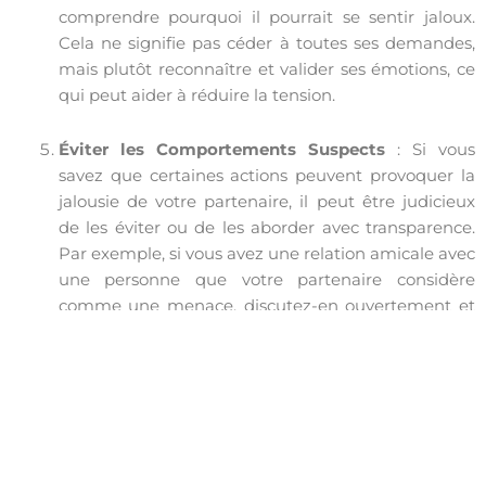
comprendre pourquoi il pourrait se sentir jaloux.
Cela ne signifie pas céder à toutes ses demandes,
mais plutôt reconnaître et valider ses émotions, ce
qui peut aider à réduire la tension.
Éviter les Comportements Suspects
: Si vous
savez que certaines actions peuvent provoquer la
jalousie de votre partenaire, il peut être judicieux
de les éviter ou de les aborder avec transparence.
Par exemple, si vous avez une relation amicale avec
une personne que votre partenaire considère
comme une menace, discutez-en ouvertement et
assurez-lui qu’il n’y a rien à craindre.
Consulter un Thérapeute de Couple
: Si la jalousie
devient un problème récurrent et difficile à gérer, il
peut être bénéfique de consulter un thérapeute de
couple. Un professionnel peut aider à identifier les