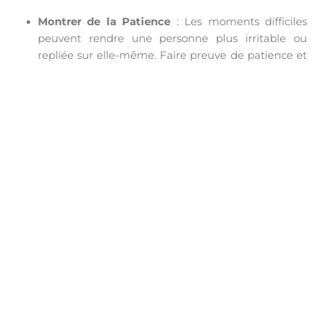
Montrer de la Patience
: Les moments difficiles
peuvent rendre une personne plus irritable ou
repliée sur elle-même. Faire preuve de patience et
éviter de prendre les réactions négatives
personnellement est crucial pour maintenir un
soutien efficace.
Le soutien émotionnel est le fondement de toute relation
amoureuse saine et durable. En étant présent pour son
partenaire dans les moments difficiles, non seulement on
renforce la relation, mais on crée également un
environnement de confiance, de compréhension et
d’amour. Les défis de la vie sont inévitables, mais avec un
soutien émotionnel solide, un couple peut non
seulement survivre à ces épreuves, mais en sortir plus fort
et plus uni. Dans les bons comme dans les mauvais
moments, être là l’un pour l’autre est ce qui transforme
une relation en un véritable partenariat pour la vie.