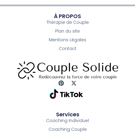
À PROPOS
Thérapie de Couple
Plan du site
Mentions Légales
Contact
P
X
i
-
n
t
t
w
e
i
r
t
Services
e
t
Coaching Individuel
s
e
t
r
Coaching Couple