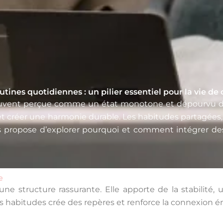
utines quotidiennes : un pilier essentiel pour la vie de
 souvent perçue comme un état monotone et dépourvu de 
s et créer une harmonie durable. Les habitudes partagées
s propose d’explorer pourquoi et comment intégrer des 
e
é une structure rassurante. Elle apporte de la stabilité
 habitudes crée des repères et renforce la connexion é