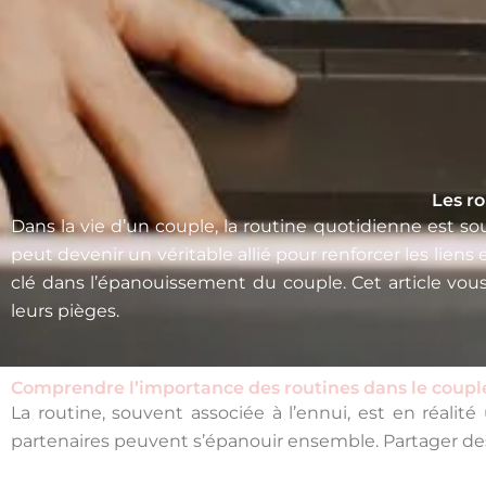
Les ro
Dans la vie d’un couple, la routine quotidienne est
peut devenir un véritable allié pour renforcer les lien
clé dans l’épanouissement du couple. Cet article vou
leurs pièges.
Comprendre l’importance des routines dans le coupl
La routine, souvent associée à l’ennui, est en réalit
partenaires peuvent s’épanouir ensemble. Partager des