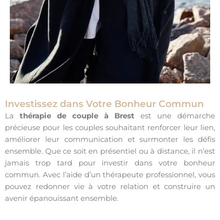
Investissez dans Votre Bonheur Commun
La
thérapie de couple à Brest
est une démarche
précieuse pour les couples souhaitant renforcer leur lien,
améliorer leur communication et surmonter les défis
ensemble. Que ce soit en présentiel ou à distance, il n’est
jamais trop tard pour investir dans votre bonheur
commun. Avec l’aide d’un thérapeute professionnel, vous
pouvez redonner vie à votre relation et construire un
avenir épanouissant ensemble.