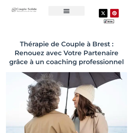
Aller
au
X
P
-
i
contenu
t
n
CONTACTEZ-NOUS
VOTRE COACH
LIVRES POUR COUPLE
w
t
i
e
t
r
t
e
e
s
Thérapie de Couple à Brest :
r
t
Renouez avec Votre Partenaire
grâce à un coaching professionnel