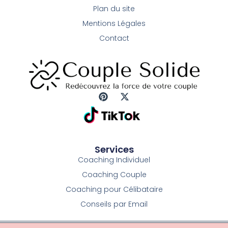
Plan du site
Mentions Légales
Contact
P
X
i
-
n
t
t
w
e
i
r
t
Services
e
t
Coaching Individuel
s
e
t
r
Coaching Couple
Coaching pour Célibataire
Conseils par Email