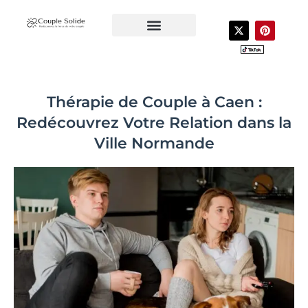
Aller
au
X
P
-
i
contenu
t
n
CONTACTEZ-NOUS
VOTRE COACH
LIVRES POUR COUPLE
w
t
i
e
t
r
t
e
e
s
Thérapie de Couple à Caen :
r
t
Redécouvrez Votre Relation dans la
Ville Normande