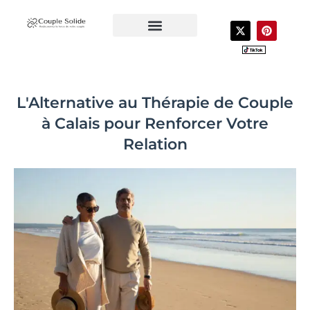
Aller
au
X
P
-
i
contenu
t
n
CONTACTEZ-NOUS
VOTRE COACH
LIVRES POUR COUPLE
w
t
i
e
t
r
t
e
e
s
L'Alternative au Thérapie de Couple
r
t
à Calais pour Renforcer Votre
Relation