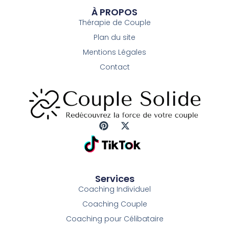
À PROPOS
Thérapie de Couple
Plan du site
Mentions Légales
Contact
P
X
i
-
n
t
t
w
e
i
r
t
Services
e
t
Coaching Individuel
s
e
t
r
Coaching Couple
Coaching pour Célibataire