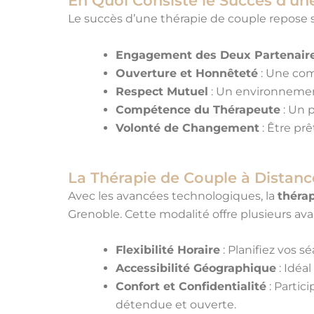
En Quoi Consiste le Succès d’un
Le succès d’une thérapie de couple repose su
Engagement des Deux Partenair
Ouverture et Honnêteté
: Une com
Respect Mutuel
: Un environnemen
Compétence du Thérapeute
: Un 
Volonté de Changement
: Être pr
La Thérapie de Couple à Distanc
Avec les avancées technologiques, la
thérap
Grenoble. Cette modalité offre plusieurs ava
Flexibilité Horaire
: Planifiez vos s
Accessibilité Géographique
: Idéa
Confort et Confidentialité
: Partic
détendue et ouverte.