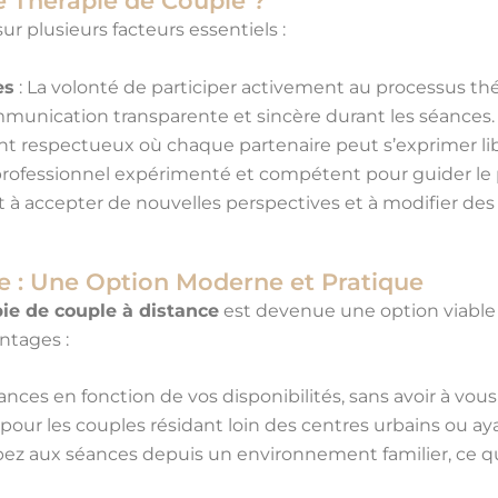
e Thérapie de Couple ?
r plusieurs facteurs essentiels :
es
: La volonté de participer activement au processus th
munication transparente et sincère durant les séances.
t respectueux où chaque partenaire peut s’exprimer li
professionnel expérimenté et compétent pour guider le
êt à accepter de nouvelles perspectives et à modifier d
e : Une Option Moderne et Pratique
ie de couple à distance
est devenue une option viable
ntages :
éances en fonction de vos disponibilités, sans avoir à vous
l pour les couples résidant loin des centres urbains ou ay
ipez aux séances depuis un environnement familier, ce q