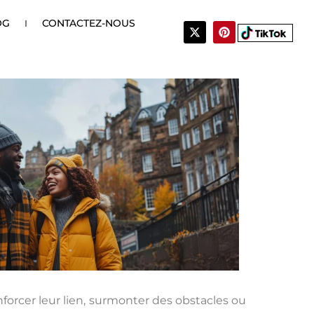
OG
CONTACTEZ-NOUS
X
P
-
i
t
n
w
t
i
e
t
r
t
e
e
s
r
t
forcer leur lien, surmonter des obstacles ou