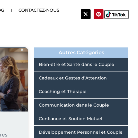
OG
CONTACTEZ-NOUS
X
P
-
i
t
n
w
t
i
e
t
r
t
e
e
s
r
t
Autres Catégories
Bien-être et Santé dans le Couple
Cadeaux et Gestes d’Attention
Coaching et Thérapie
Communication dans le Couple
Confiance et Soutien Mutuel
Développement Personnel et Couple
ires