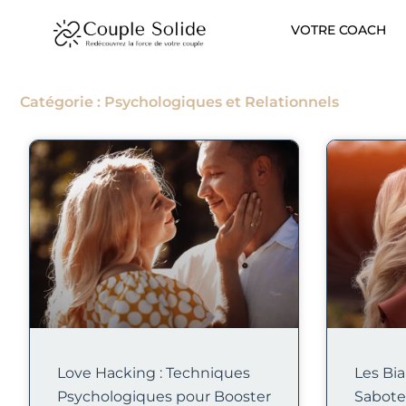
Aller
VOTRE COACH
au
contenu
Catégorie : Psychologiques et Relationnels
Love Hacking : Techniques
Les Bia
Psychologiques pour Booster
Sabote