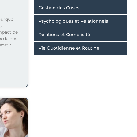
Gestion des Crises
ourquoi
Psychologiques et Relationnels
s
mpact de
Relations et Complicité
ix de nos
ortir
Vie Quotidienne et Routine