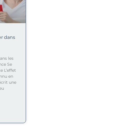
er dans
ans les
nce Se
 L’effet
nnu en
écrit une
eu