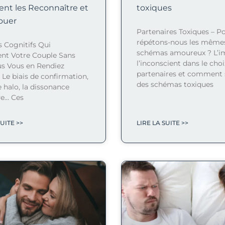
t les Reconnaître et
toxiques
jouer
Partenaires Toxiques – P
répétons-nous les même
s Cognitifs Qui
schémas amoureux ? L’i
ent Votre Couple Sans
l’inconscient dans le cho
s Vous en Rendiez
partenaires et comment s
Le biais de confirmation,
des schémas toxiques
de halo, la dissonance
ve… Ces
SUITE >>
LIRE LA SUITE >>