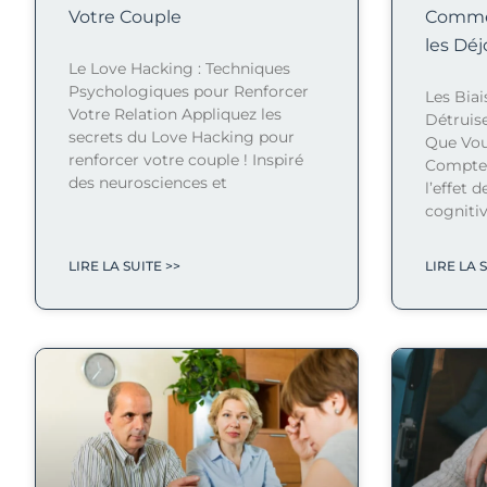
Votre Couple
Commen
les Dé
Le Love Hacking : Techniques
Psychologiques pour Renforcer
Les Biai
Votre Relation Appliquez les
Détruis
secrets du Love Hacking pour
Que Vou
renforcer votre couple ! Inspiré
Compte 
des neurosciences et
l’effet 
cogniti
LIRE LA SUITE >>
LIRE LA 