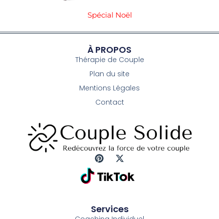
Spécial Noël
À PROPOS
Thérapie de Couple
Plan du site
Mentions Légales
Contact
P
X
i
-
n
t
t
w
e
i
r
t
Services
e
t
Coaching Individuel